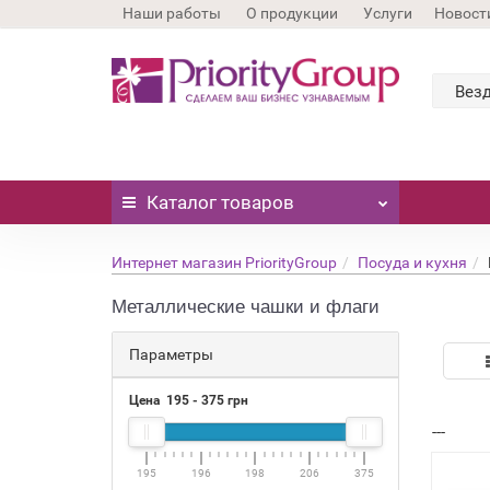
Наши работы
О продукции
Услуги
Новост
Вез
Каталог
товаров
Интернет магазин PriorityGroup
Посуда и кухня
Металлические чашки и флаги
Параметры
Цена
195
-
375
грн
---
195
196
198
206
375