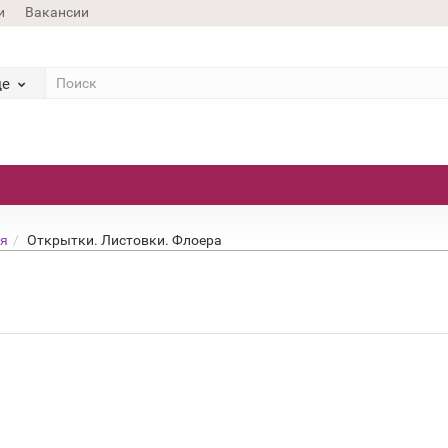
и
Вакансии
де
ия
Открытки. Листовки. Флоера